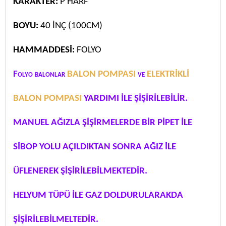
KARAKTER:
P HARF
BOYU:
40 İNÇ (100CM)
HAMMADDESİ:
FOLYO
Folyo balonlar
BALON POMPASI
ve
ELEKTRİKLİ
BALON POMPASI
YARDIMI İLE ŞİŞİRİLEBİLİR.
MANUEL AĞIZLA ŞİŞİRMELERDE BİR PİPET İLE
SİBOP YOLU AÇILDIKTAN SONRA AĞIZ İLE
ÜFLENEREK ŞİŞİRİLEBİLMEKTEDİR.
HELYUM TÜPÜ İLE GAZ DOLDURULARAKDA
ŞİŞİRİLEBİLMELTEDİR.