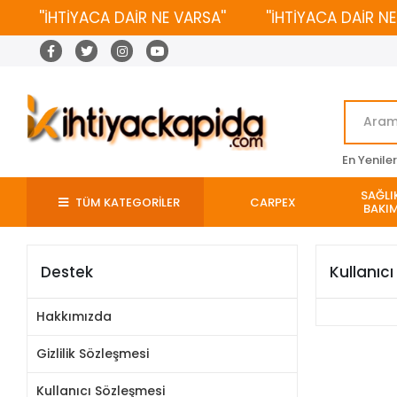
''İHTİYACA DAİR NE VARSA''
''İHTİYACA DAİR NE 
En Yenile
SAĞLIK
TÜM KATEGORİLER
CARPEX
BAKIM
Destek
Kullanıc
Hakkımızda
Gizlilik Sözleşmesi
Kullanıcı Sözleşmesi