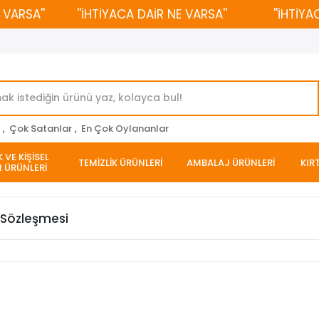
VARSA''
''İHTİYACA DAİR NE VARSA''
''İHTİYAC
r
,
Çok Satanlar
,
En Çok Oylananlar
 VE KİŞİSEL
TEMİZLİK ÜRÜNLERİ
AMBALAJ ÜRÜNLERİ
KIR
 ÜRÜNLERİ
ı Sözleşmesi