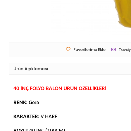
Favorilerime Ekle
Tavsiy
Ürün Açıklaması
40 İNÇ FOLYO BALON ÜRÜN ÖZELLİKLERİ
RENK: Gold
KARAKTER:
V HARF
BOYU:
40 İNÇ (100CM)