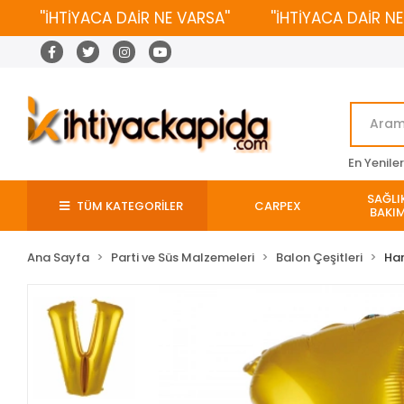
''İHTİYACA DAİR NE VARSA''
''İHTİYACA DAİR NE VAR
En Yenile
SAĞLIK
TÜM KATEGORİLER
CARPEX
BAKIM
Ana Sayfa
Parti ve Süs Malzemeleri
Balon Çeşitleri
Har