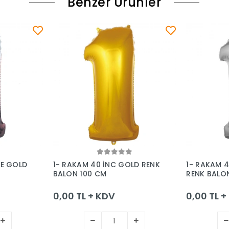
Benzer Ürünler
le
Sepete Ekle
SE GOLD
1- RAKAM 40 İNC GOLD RENK
1- RAKAM 
BALON 100 CM
RENK BALO
0,00 TL + KDV
0,00 TL 