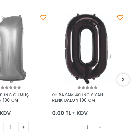
Sepete Ekle
Sepete Ekle
40 İNC GÜMÜŞ
0- RAKAM 40 İNC SİYAH
0
N 100 CM
RENK BALON 100 CM
G
+ KDV
0,00 TL + KDV
0