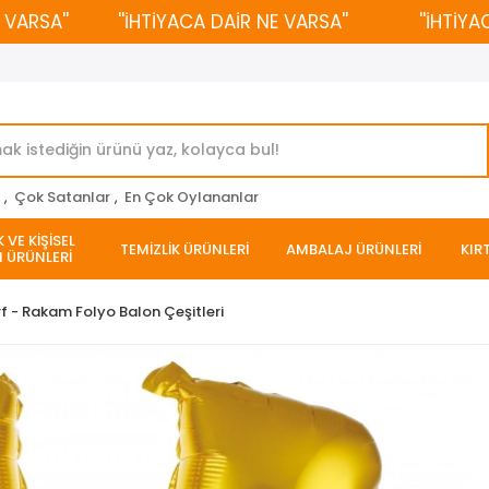
SA''
''İHTİYACA DAİR NE VARSA''
''İHTİYACA D
r
,
Çok Satanlar
,
En Çok Oylananlar
 VE KİŞİSEL
TEMİZLİK ÜRÜNLERİ
AMBALAJ ÜRÜNLERİ
KIR
 ÜRÜNLERİ
f - Rakam Folyo Balon Çeşitleri