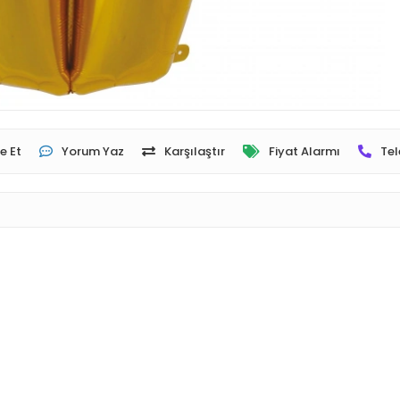
e Et
Yorum Yaz
Karşılaştır
Fiyat Alarmı
Tel