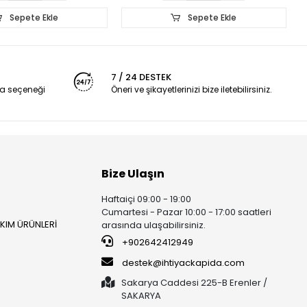
Sepete Ekle
Sepete Ekle
7 / 24 DESTEK
a seçeneği
Öneri ve şikayetlerinizi bize iletebilirsiniz.
Bize Ulaşın
Haftaiçi 09:00 - 19:00
Cumartesi - Pazar 10:00 - 17:00 saatleri
AKIM ÜRÜNLERİ
arasında ulaşabilirsiniz.
+902642412949
destek@ihtiyackapida.com
Sakarya Caddesi 225-B Erenler /
SAKARYA