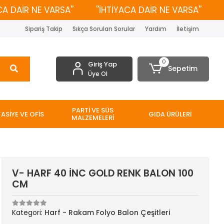
AİR NE VARSA''
''İHTİYACA DAİR NE VARSA''
''İH
Sipariş Takip
Sıkça Sorulan Sorular
Yardım
İletişim
0
Giriş Yap
Sepetim
Üye Ol
PARTİ VE SÜS
TASİYE VE OFİS
GIDA ÜRÜLERİ
MALZEMELERİ
V- HARF 40 İNC GOLD RENK BALON 100
CM
Kategori:
Harf - Rakam Folyo Balon Çeşitleri