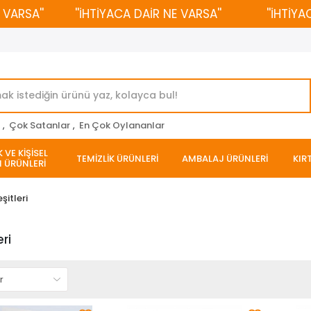
ARSA''
''İHTİYACA DAİR NE VARSA''
''İHTİYACA
r
,
Çok Satanlar
,
En Çok Oylananlar
 VE KİŞİSEL
TEMİZLİK ÜRÜNLERİ
AMBALAJ ÜRÜNLERİ
KIR
 ÜRÜNLERİ
eşitleri
eri