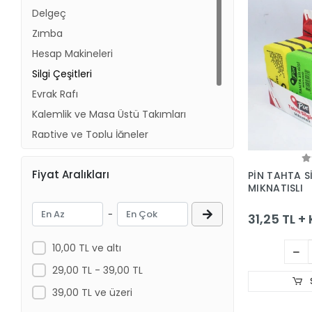
Delgeç
Zımba
Hesap Makineleri
Silgi Çeşitleri
Evrak Rafı
Kalemlik ve Masa Üstü Takımları
Raptiye ve Toplu İğneler
Maket Bıçakları ve Yedekleri
Fiyat Aralıkları
Mürekkepler
PİN TAHTA Sİ
MIKNATISLI
Ataş ve Kıskaç Çeşitleri
-
31,25 TL +
10,00 TL ve altı
29,00 TL - 39,00 TL
39,00 TL ve üzeri