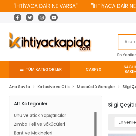
''İHTİYACA DAİR NE VARSA''
''İHTİYACA DAİR NE V
En Yenile
SAĞLIK
TÜM KATEGORİLER
CARPEX
BAKIM
Ana Sayfa
Kırtasiye ve Ofis
Masaüstü Gereçler
Silgi Ç
Alt Kategoriler
Silgi Çeşitl
Uhu ve Stick Yapıştırıcılar
Zımba Teli ve Sökücüleri
Bant ve Makineleri