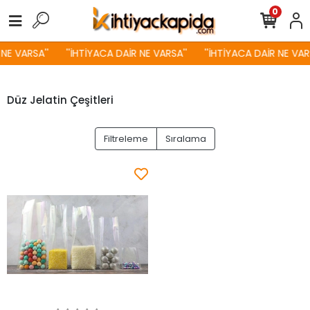
0
 NE VARSA''
''İHTİYACA DAİR NE VARSA''
''İHTİYACA DAİR NE VARS
Düz Jelatin Çeşitleri
Filtreleme
Sıralama