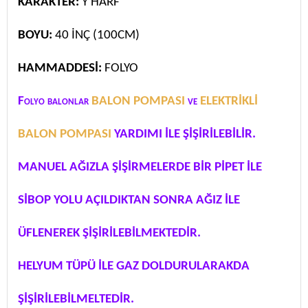
KARAKTER:
Y HARF
BOYU:
40 İNÇ (100CM)
HAMMADDESİ:
FOLYO
Folyo balonlar
BALON POMPASI
ve
ELEKTRİKLİ
BALON POMPASI
YARDIMI İLE ŞİŞİRİLEBİLİR.
MANUEL AĞIZLA ŞİŞİRMELERDE BİR PİPET İLE
SİBOP YOLU AÇILDIKTAN SONRA AĞIZ İLE
ÜFLENEREK ŞİŞİRİLEBİLMEKTEDİR.
HELYUM TÜPÜ İLE GAZ DOLDURULARAKDA
ŞİŞİRİLEBİLMELTEDİR.