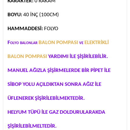
KARAKTER:
0 RAKAM
BOYU:
40 İNÇ (100CM)
HAMMADDESİ:
FOLYO
Folyo balonlar
BALON POMPASI
ve
ELEKTRİKLİ
BALON POMPASI
YARDIMI İLE ŞİŞİRİLEBİLİR.
MANUEL AĞIZLA ŞİŞİRMELERDE BİR PİPET İLE
SİBOP YOLU AÇILDIKTAN SONRA AĞIZ İLE
ÜFLENEREK ŞİŞİRİLEBİLMEKTEDİR.
HELYUM TÜPÜ İLE GAZ DOLDURULARAKDA
ŞİŞİRİLEBİLMELTEDİR.