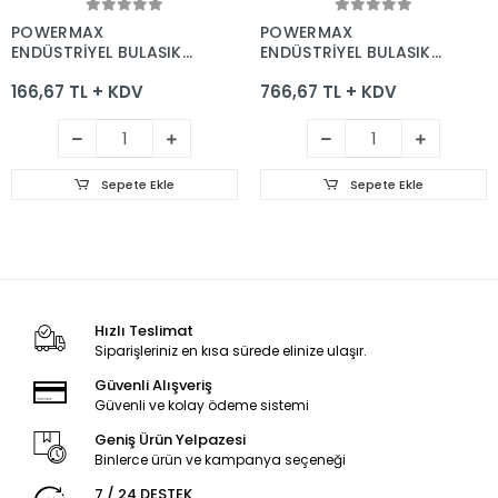
Sepete Ekle
Sepete Ekle
POWERMAX
POWERMAX
ENDÜSTRİYEL BULAŞIK
ENDÜSTRİYEL BULAŞIK
MAKİNESİ KİREÇ
MAKİNESİ DETERJANI 20
166,67 TL + KDV
766,67 TL + KDV
SÖKÜCÜ 5 KG
KG
Sepete Ekle
Sepete Ekle
Hızlı Teslimat
Siparişleriniz en kısa sürede elinize ulaşır.
Güvenli Alışveriş
Güvenli ve kolay ödeme sistemi
Geniş Ürün Yelpazesi
Binlerce ürün ve kampanya seçeneği
7 / 24 DESTEK