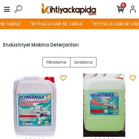
0
NE VARSA''
''İHTİYACA DAİR NE VARSA''
''İHTİYACA DAİR NE VARS
Endüstriyel Makina Deterjanları
Filtreleme
Sıralama