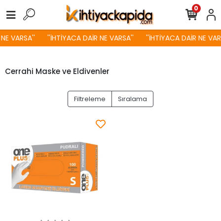
0
 NE VARSA''
''İHTİYACA DAİR NE VARSA''
''İHTİYACA DAİR NE VARS
Cerrahi Maske ve Eldivenler
Filtreleme
Sıralama