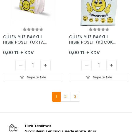
Sepete Ekle
Sepete Ekle
GÜLEN YÜZ BASKILI
GÜLEN YÜZ BASKILI
HIŞIR POŞET (ORTA
HIŞIR POŞET (KÜÇÜK
BOY) 1 KG
BOY) 1 KG
0,00 TL + KDV
0,00 TL + KDV
Sepete Ekle
Sepete Ekle
1
2
3
Hızlı Teslimat
Siparişleriniz en kısa sürede elinize ulaşır.