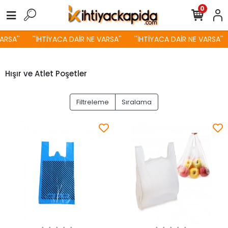
0
SA''
''İHTİYACA DAİR NE VARSA''
''İHTİYACA DAİR NE VARSA''
Hışır ve Atlet Poşetler
Filtreleme
Sıralama