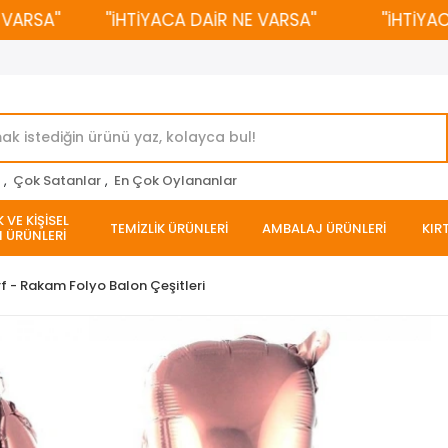
SA''
''İHTİYACA DAİR NE VARSA''
''İHTİYACA 
r
,
Çok Satanlar
,
En Çok Oylananlar
 VE KİŞİSEL
TEMİZLİK ÜRÜNLERİ
AMBALAJ ÜRÜNLERİ
KIR
 ÜRÜNLERİ
f - Rakam Folyo Balon Çeşitleri