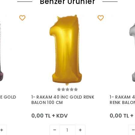
Benzer Ürünler
le
Sepete Ekle
SE GOLD
1- RAKAM 40 İNC GOLD RENK
1- RAKAM 
BALON 100 CM
RENK BALO
0,00 TL + KDV
0,00 TL 