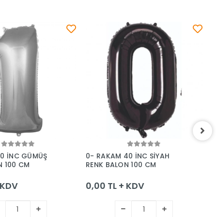
Sepete Ekle
Sepete Ekle
40 İNC GÜMÜŞ
0- RAKAM 40 İNC SİYAH
0
N 100 CM
RENK BALON 100 CM
G
+ KDV
0,00 TL + KDV
0