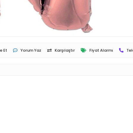
e Et
Yorum Yaz
Karşılaştır
Fiyat Alarmı
Tel