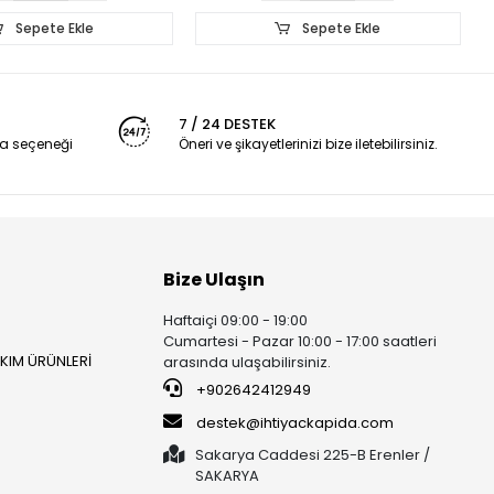
Sepete Ekle
Sepete Ekle
7 / 24 DESTEK
a seçeneği
Öneri ve şikayetlerinizi bize iletebilirsiniz.
Bize Ulaşın
Haftaiçi 09:00 - 19:00
Cumartesi - Pazar 10:00 - 17:00 saatleri
AKIM ÜRÜNLERİ
arasında ulaşabilirsiniz.
+902642412949
destek@ihtiyackapida.com
Sakarya Caddesi 225-B Erenler /
SAKARYA