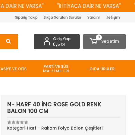
DAİR NE VARSA''
''İHTİYACA DAİR NE VARSA''
''İ
Sipariş Takip
Sıkça Sorulan Sorular
Yardım
İletişim
0
Giriş Yap
Sepetim
Üye Ol
PARTİ VE SÜS
TASİYE VE OFİS
GIDA ÜRÜLERİ
MALZEMELERİ
N- HARF 40 İNC ROSE GOLD RENK
BALON 100 CM
Kategori:
Harf - Rakam Folyo Balon Çeşitleri