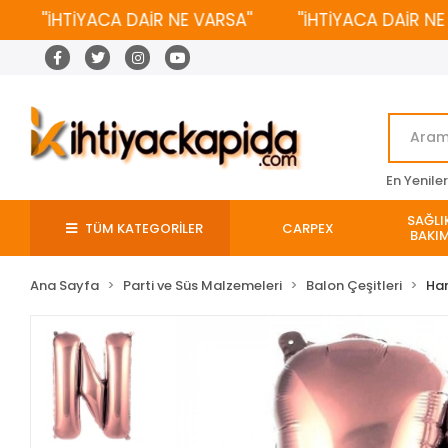
''İHTİYACA DAİR NE VARSA''
''İHTİYACA DAİR NE VAR
En Yenile
SAĞLIK
TÜM KATEGORİLER
CARPEX
BAKIM
Ana Sayfa
Parti ve Süs Malzemeleri
Balon Çeşitleri
Har