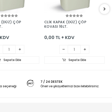
Sepete Ekle
Sepete Ekle
K (DÜZ) ÇÖP
CLİK KAPAK (DÜZ) ÇÖP
C
T.
KOVASI 16LT.
K
+ KDV
0,00 TL + KDV
0
Sepete Ekle
Sepete Ekle
7 / 24 DESTEK
a seçeneği
Öneri ve şikayetlerinizi bize iletebilirsiniz.