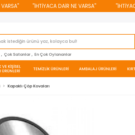
RSA''
''İHTİYACA DAİR NE VARSA''
''İHTİYACA
r
,
Çok Satanlar
,
En Çok Oylananlar
 VE KİŞİSEL
TEMİZLİK ÜRÜNLERİ
AMBALAJ ÜRÜNLERİ
KIR
 ÜRÜNLERİ
i
Kapaklı Çöp Kovaları