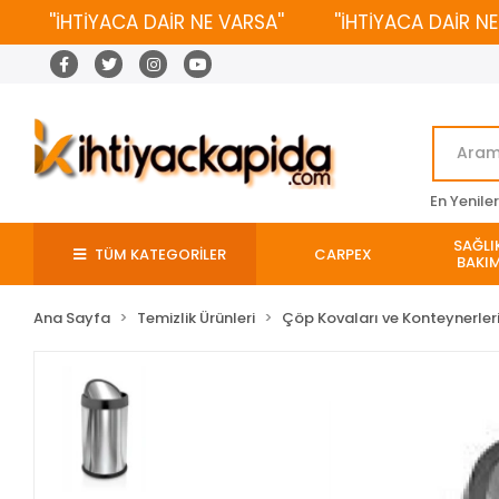
''İHTİYACA DAİR NE VARSA''
''İHTİYACA DAİR NE VA
En Yenile
SAĞLIK
TÜM KATEGORİLER
CARPEX
BAKIM
Ana Sayfa
Temizlik Ürünleri
Çöp Kovaları ve Konteynerler