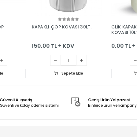
le
Sepete Ekle
ÖP
KAPAKLI ÇÖP KOVASI 30LT.
CLİK KAPA
KOVASI 10L
150,00 TL + KDV
0,00 TL 
le
Sepete Ekle
Güvenli Alışveriş
Geniş Ürün Yelpazesi
Güvenli ve kolay ödeme sistemi
Binlerce ürün ve kampany