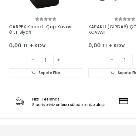
Sepete Ekle
Sepete Ek
CARPEX Kapaklı Çöp Kovası
KAPAKLI (GİRDAP) Ç
8 LT Siyah
KOVASI
0,00 TL + KDV
0,00 TL + KDV
Sepete Ekle
Sepete Ek
Hızlı Teslimat
Siparişleriniz en kısa sürede elinize ulaşır.