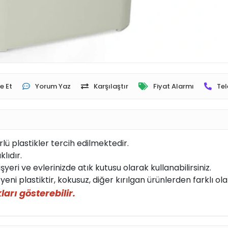
e Et
Yorum Yaz
Karşılaştır
Fiyat Alarmı
Tel
lü plastikler tercih edilmektedir.
lıdır.
yeri ve evlerinizde atık kutusu olarak kullanabilirsiniz.
0 yeni plastiktir, kokusuz, diğer kırılgan ürünlerden farklı ol
ları gösterebilir.