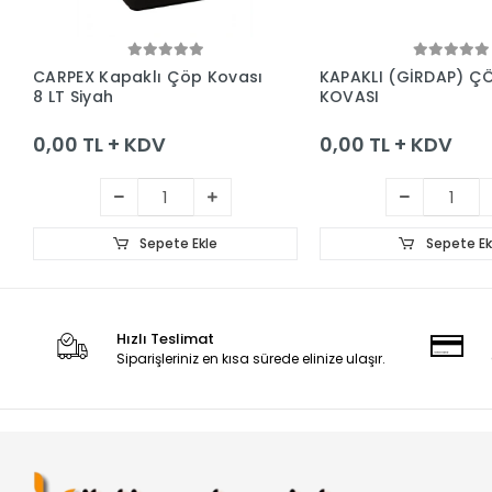
Sepete Ekle
Sepete Ek
CARPEX Kapaklı Çöp Kovası
KAPAKLI (GİRDAP) Ç
8 LT Siyah
KOVASI
0,00 TL + KDV
0,00 TL + KDV
Sepete Ekle
Sepete Ek
Hızlı Teslimat
Siparişleriniz en kısa sürede elinize ulaşır.