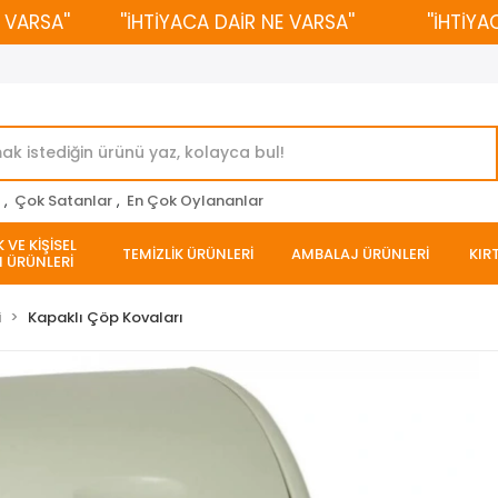
RSA''
''İHTİYACA DAİR NE VARSA''
''İHTİYACA 
r
,
Çok Satanlar
,
En Çok Oylananlar
 VE KİŞİSEL
TEMİZLİK ÜRÜNLERİ
AMBALAJ ÜRÜNLERİ
KIR
 ÜRÜNLERİ
i
Kapaklı Çöp Kovaları