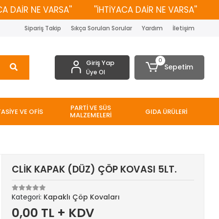
DAİR NE VARSA''
''İHTİYACA DAİR NE VARSA''
''İ
Sipariş Takip
Sıkça Sorulan Sorular
Yardım
İletişim
0
Giriş Yap
Sepetim
Üye Ol
PARTİ VE SÜS
TASİYE VE OFİS
GIDA ÜRÜLERİ
MALZEMELERİ
CLİK KAPAK (DÜZ) ÇÖP KOVASI 5LT.
Kategori:
Kapaklı Çöp Kovaları
0,00 TL + KDV