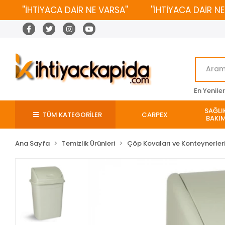
''İHTİYACA DAİR NE VARSA''
''İHTİYACA DAİR NE VA
En Yenile
SAĞLIK
TÜM KATEGORİLER
CARPEX
BAKIM
Ana Sayfa
Temizlik Ürünleri
Çöp Kovaları ve Konteynerler