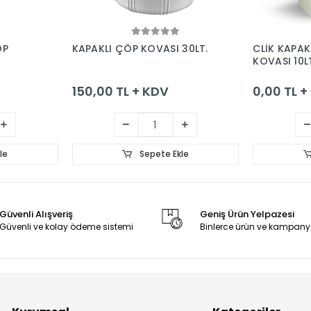
le
Sepete Ekle
ÖP
KAPAKLI ÇÖP KOVASI 30LT.
CLİK KAPA
KOVASI 10L
150,00 TL + KDV
0,00 TL 
le
Sepete Ekle
Güvenli Alışveriş
Geniş Ürün Yelpazesi
Güvenli ve kolay ödeme sistemi
Binlerce ürün ve kampany