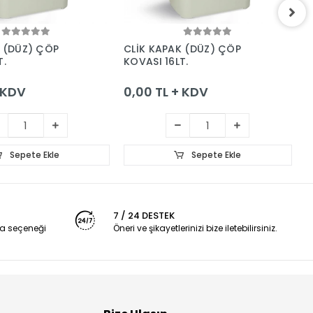
Sepete Ekle
Sepete Ekle
K (DÜZ) ÇÖP
CLİK KAPAK (DÜZ) ÇÖP
C
T.
KOVASI 16LT.
K
+ KDV
0,00 TL + KDV
0
Sepete Ekle
Sepete Ekle
7 / 24 DESTEK
a seçeneği
Öneri ve şikayetlerinizi bize iletebilirsiniz.