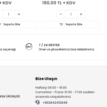
 + KDV
150,00 TL + KDV
0
Sepete Ekle
Sepete Ekle
7 / 24 DESTEK
a seçeneği
Öneri ve şikayetlerinizi bize iletebilirsiniz.
Bize Ulaşın
Haftaiçi 09:00 - 19:00
Cumartesi - Pazar 10:00 - 17:00 saatleri
AKIM ÜRÜNLERİ
arasında ulaşabilirsiniz.
+902642412949