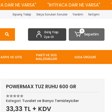
AİR NE VARSA''
''İHTİYACA DAİR NE VARSA''
''İH
Sipariş Takip
Sıkça Sorulan Sorular
Yardım
İletişim
0
Giriş Yap
Sepetim
Üye Ol
PARTİ VE SÜS
TASİYE VE OFİS
GIDA ÜRÜLERİ
MALZEMELERİ
POWERMAX TUZ RUHU 600 GR
Kategori:
Tuvalet ve Banyo Temizleyiciler
33,33 TL + KDV