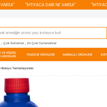
SA''
''İHTİYACA DAİR NE VARSA''
''İHTİYACA D
r
,
Çok Satanlar
,
En Çok Oylananlar
 VE KİŞİSEL
TEMİZLİK ÜRÜNLERİ
AMBALAJ ÜRÜNLERİ
KIR
 ÜRÜNLERİ
e Banyo Temizleyiciler