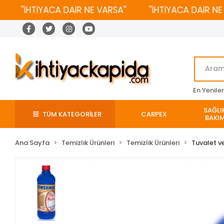
''İHTİYACA DAİR NE VARSA''
''İHTİYACA DAİR NE VAR
En Yenile
SAĞLIK
TÜM KATEGORİLER
CARPEX
BAKIM
Ana Sayfa
Temizlik Ürünleri
Temizlik Ürünleri
Tuvalet v