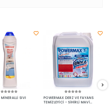
Sepete Ekle
Sepete Ekle
İNERALLİ SIVI
POWERMAX DERZ VE FAYANS
P
TEMİZLEYİCİ - SİHİRLİ MAVİ
K
SU 5 KG