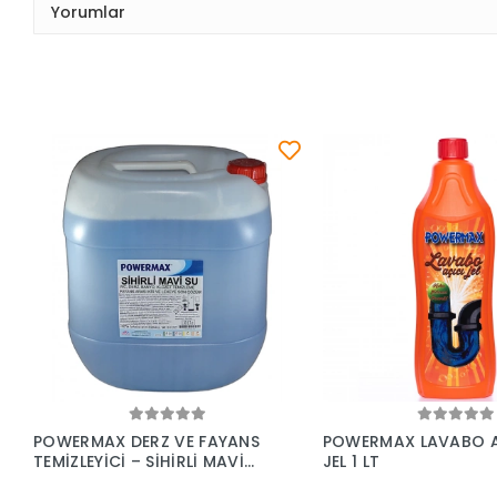
Yorumlar
Sepete Ekle
Sepete Ek
POWERMAX DERZ VE FAYANS
POWERMAX LAVABO A
TEMİZLEYİCİ – SİHİRLİ MAVİ
JEL 1 LT
SU 30 KG