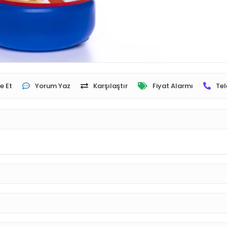
e Et
Yorum Yaz
Karşılaştır
Fiyat Alarmı
Tel