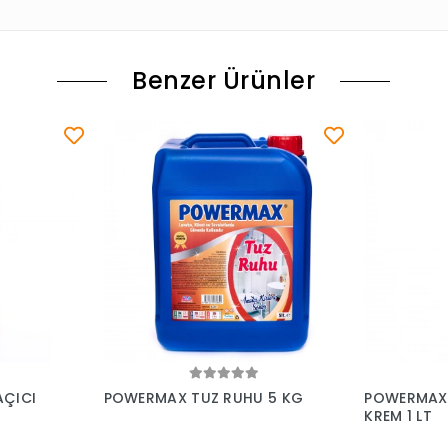
Benzer Ürünler
le
Sepete Ekle
ÇICI
POWERMAX TUZ RUHU 5 KG
POWERMAX M
KREM 1 LT