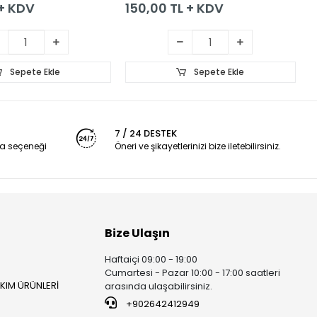
 + KDV
150,00 TL + KDV
0
Sepete Ekle
Sepete Ekle
7 / 24 DESTEK
a seçeneği
Öneri ve şikayetlerinizi bize iletebilirsiniz.
Bize Ulaşın
Haftaiçi 09:00 - 19:00
Cumartesi - Pazar 10:00 - 17:00 saatleri
AKIM ÜRÜNLERİ
arasında ulaşabilirsiniz.
+902642412949