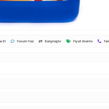
e Et
Yorum Yaz
Karşılaştır
Fiyat Alarmı
Tel