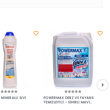
Sepete Ekle
Sepete Ekle
İNERALLİ SIVI
POWERMAX DERZ VE FAYANS
P
TEMİZLEYİCİ - SİHİRLİ MAVİ
K
SU 5 KG