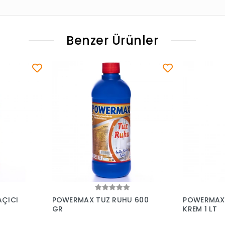
Benzer Ürünler
le
Sepete Ekle
ÇICI
POWERMAX TUZ RUHU 600
POWERMAX M
GR
KREM 1 LT