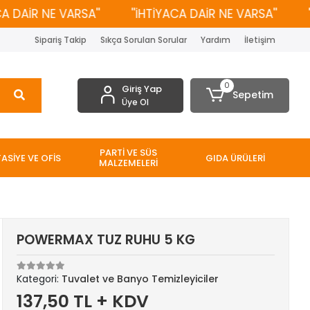
AİR NE VARSA''
''İHTİYACA DAİR NE VARSA''
''İH
Sipariş Takip
Sıkça Sorulan Sorular
Yardım
İletişim
0
Giriş Yap
Sepetim
Üye Ol
PARTİ VE SÜS
TASİYE VE OFİS
GIDA ÜRÜLERİ
MALZEMELERİ
POWERMAX TUZ RUHU 5 KG
Kategori:
Tuvalet ve Banyo Temizleyiciler
137,50 TL + KDV