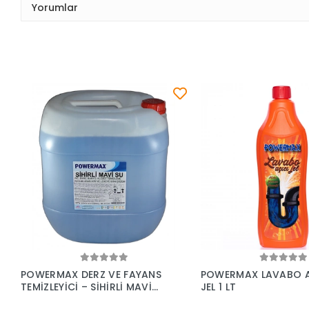
Yorumlar
Sepete Ekle
Sepete Ek
POWERMAX DERZ VE FAYANS
POWERMAX LAVABO A
TEMİZLEYİCİ – SİHİRLİ MAVİ
JEL 1 LT
SU 30 KG