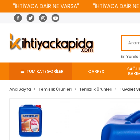
''İHTİYACA DAİR NE VARSA''
''İHTİYACA DAİR NE VAR
En Yenile
SAĞLIK
TÜM KATEGORİLER
CARPEX
BAKIM
Ana Sayfa
Temizlik Ürünleri
Temizlik Ürünleri
Tuvalet v