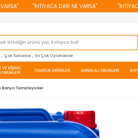
SA''
''İHTİYACA DAİR NE VARSA''
''İHTİYACA D
r
,
Çok Satanlar
,
En Çok Oylananlar
 VE KİŞİSEL
TEMİZLİK ÜRÜNLERİ
AMBALAJ ÜRÜNLERİ
KIR
 ÜRÜNLERİ
e Banyo Temizleyiciler