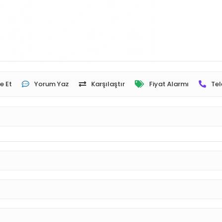
e Et
Yorum Yaz
Karşılaştır
Fiyat Alarmı
Tel