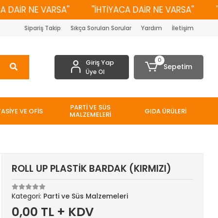
AİR NE VARSA''
''İHTİYACA DAİR NE VARSA''
''İH
Sipariş Takip
Sıkça Sorulan Sorular
Yardım
İletişim
0
Giriş Yap
Sepetim
Üye Ol
PARTİ VE SÜS
TASİYE VE OFİS
GIDA ÜRÜLERİ
MALZEMELERİ
ROLL UP PLASTİK BARDAK (KIRMIZI)
Kategori:
Parti ve Süs Malzemeleri
0,00 TL + KDV