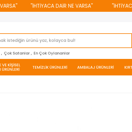
SA''
''İHTİYACA DAİR NE VARSA''
''İHTİYACA D
r
,
Çok Satanlar
,
En Çok Oylananlar
 VE KİŞİSEL
TEMİZLİK ÜRÜNLERİ
AMBALAJ ÜRÜNLERİ
KIR
 ÜRÜNLERİ