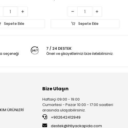
Sepete Ekle
Sepete Ekle
7 / 24 DESTEK
a seçeneği
Öneri ve şikayetlerinizi bize iletebilirsiniz.
Bize Ulaşın
Haftaiçi 09:00 - 19:00
Cumartesi - Pazar 10:00 - 17:00 saatleri
AKIM ÜRÜNLERİ
arasında ulaşabilirsiniz.
+902642412949
destek@ihtiyackapida.com