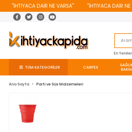
''İHTİYACA DAİR NE VARSA''
''İHTİYACA DAİR NE VAR
En Yenile
SAĞLIK
TÜM KATEGORİLER
CARPEX
BAKIM
Ana Sayfa
Parti ve Süs Malzemeleri