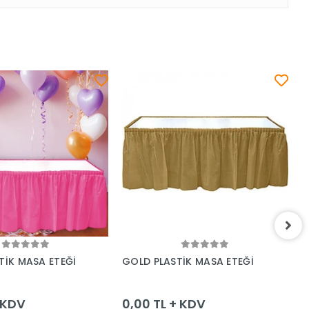
Sepete Ekle
Sepete Ekle
TİK MASA ETEĞİ
GOLD PLASTİK MASA ETEĞİ
S
+ KDV
0,00 TL + KDV
0