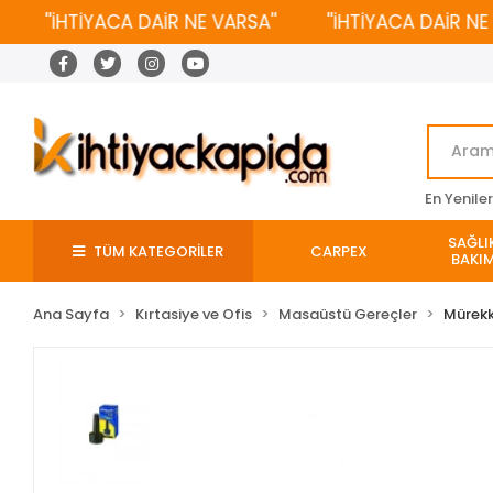
''İHTİYACA DAİR NE VARSA''
''İHTİYACA DAİR NE VAR
En Yenile
SAĞLIK
TÜM KATEGORİLER
CARPEX
BAKIM
Ana Sayfa
Kırtasiye ve Ofis
Masaüstü Gereçler
Mürekk