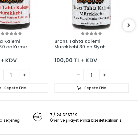
Sepete Ekle
Sepete Ekle
a Kalemi
Brons Tahta Kalemi
B
30 cc Kırmızı
Mürekkebi 30 cc Siyah
3
 + KDV
100,00 TL + KDV
6
Sepete Ekle
Sepete Ekle
7 / 24 DESTEK
a seçeneği
Öneri ve şikayetlerinizi bize iletebilirsiniz.