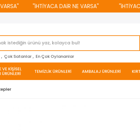
SA''
''İHTİYACA DAİR NE VARSA''
''İHTİYACA D
r
,
Çok Satanlar
,
En Çok Oylananlar
 VE KİŞİSEL
TEMİZLİK ÜRÜNLERİ
AMBALAJ ÜRÜNLERİ
KIR
 ÜRÜNLERİ
epler