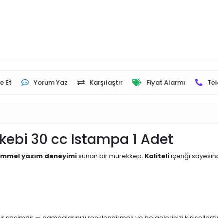
e Et
Yorum Yaz
Karşılaştır
Fiyat Alarmı
Tel
ebi 30 cc Istampa 1 Adet
mmel yazım deneyimi
sunan bir mürekkep.
Kaliteli
içeriği sayesin
 seçimdir — damgalarınızı renklendirmek ve belgelerinizi kişiselleştir