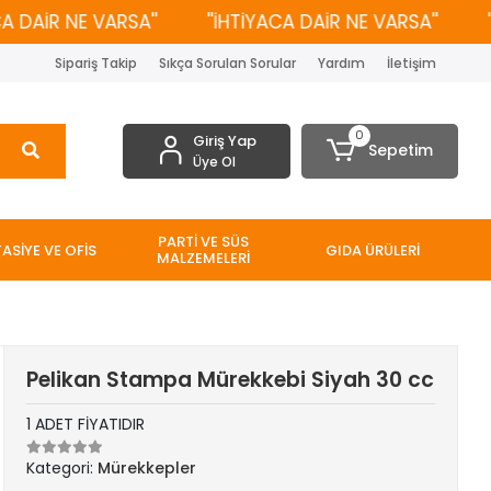
AİR NE VARSA''
''İHTİYACA DAİR NE VARSA''
''İH
Sipariş Takip
Sıkça Sorulan Sorular
Yardım
İletişim
0
Giriş Yap
Sepetim
Üye Ol
PARTİ VE SÜS
TASİYE VE OFİS
GIDA ÜRÜLERİ
MALZEMELERİ
Pelikan Stampa Mürekkebi Siyah 30 cc
1 ADET FİYATIDIR
Kategori:
Mürekkepler