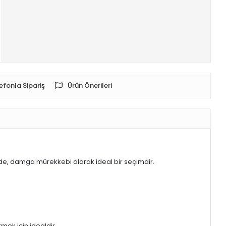
efonla Sipariş
Ürün Önerileri
de, damga mürekkebi olarak ideal bir seçimdir.
mek için idealdir.