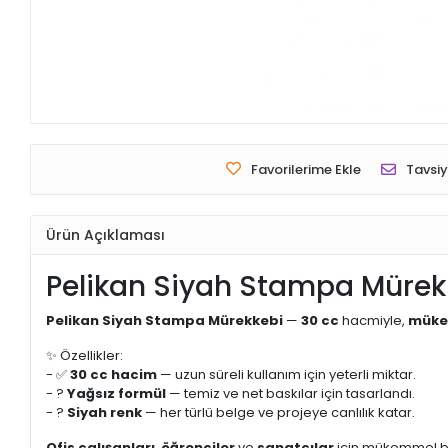
Favorilerime Ekle
Tavsiy
Ürün Açıklaması
Pelikan Siyah Stampa Mürekk
Pelikan Siyah Stampa Mürekkebi
—
30 cc
hacmiyle,
müke
✨ Özellikler:
- ✅
30 cc hacim
— uzun süreli kullanım için yeterli miktar.
- ?
Yağsız formül
— temiz ve net baskılar için tasarlandı.
- ?
Siyah renk
— her türlü belge ve projeye canlılık katar.
Ofis çalışanları
,
öğrenciler
ve
sanatçılar
için mükemmel bir