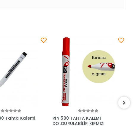
Sepete Ekle
Sepete Ekle
00 Tahta Kalemi
PİN 500 TAHTA KALEMİ
P
DOLDURULABİLİR KIRMIZI
D