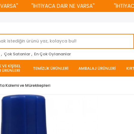
SA''
''İHTİYACA DAİR NE VARSA''
''İHTİYACA D
r
,
Çok Satanlar
,
En Çok Oylananlar
 VE KİŞİSEL
TEMİZLİK ÜRÜNLERİ
AMBALAJ ÜRÜNLERİ
KIR
 ÜRÜNLERİ
ta Kalemi ve Mürekkepleri