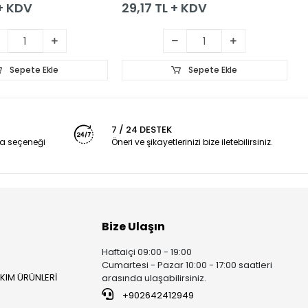
 + KDV
29,17 TL + KDV
2
Sepete Ekle
Sepete Ekle
7 / 24 DESTEK
a seçeneği
Öneri ve şikayetlerinizi bize iletebilirsiniz.
Bize Ulaşın
Haftaiçi 09:00 - 19:00
Cumartesi - Pazar 10:00 - 17:00 saatleri
AKIM ÜRÜNLERİ
arasında ulaşabilirsiniz.
+902642412949