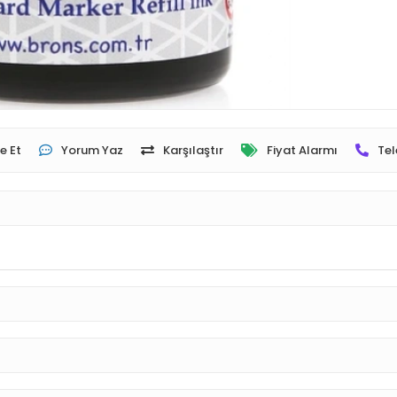
e Et
Yorum Yaz
Karşılaştır
Fiyat Alarmı
Tel