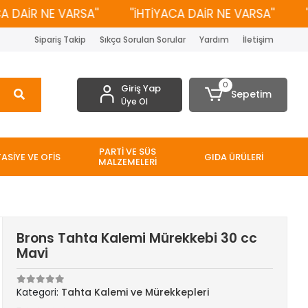
AİR NE VARSA''
''İHTİYACA DAİR NE VARSA''
''İH
Sipariş Takip
Sıkça Sorulan Sorular
Yardım
İletişim
0
Giriş Yap
Sepetim
Üye Ol
PARTİ VE SÜS
TASİYE VE OFİS
GIDA ÜRÜLERİ
MALZEMELERİ
Brons Tahta Kalemi Mürekkebi 30 cc
Mavi
Kategori:
Tahta Kalemi ve Mürekkepleri