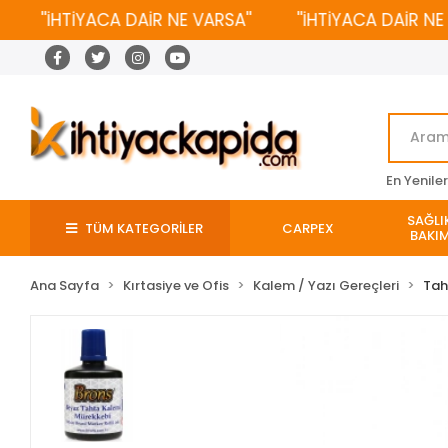
''İHTİYACA DAİR NE VARSA''
''İHTİYACA DAİR NE VAR
En Yenile
SAĞLIK
TÜM KATEGORİLER
CARPEX
BAKIM
Ana Sayfa
Kırtasiye ve Ofis
Kalem / Yazı Gereçleri
Tah