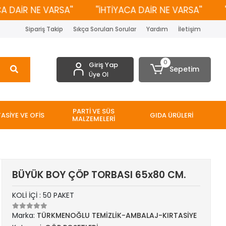
DAİR NE VARSA''
''İHTİYACA DAİR NE VARSA''
''İ
Sipariş Takip
Sıkça Sorulan Sorular
Yardım
İletişim
0
Giriş Yap
Sepetim
Üye Ol
PARTİ VE SÜS
TASİYE VE OFİS
GIDA ÜRÜLERİ
MALZEMELERİ
BÜYÜK BOY ÇÖP TORBASI 65x80 CM.
KOLİ İÇİ : 50 PAKET
Marka:
TÜRKMENOĞLU TEMİZLİK-AMBALAJ-KIRTASİYE