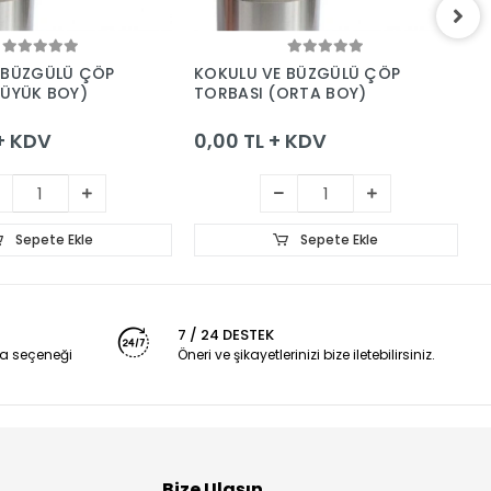
Sepete Ekle
Sepete Ekle
 BÜZGÜLÜ ÇÖP
KOKULU VE BÜZGÜLÜ ÇÖP
A
BÜYÜK BOY)
TORBASI (ORTA BOY)
1
R
 + KDV
0,00 TL + KDV
0
Sepete Ekle
Sepete Ekle
7 / 24 DESTEK
a seçeneği
Öneri ve şikayetlerinizi bize iletebilirsiniz.
Bize Ulaşın