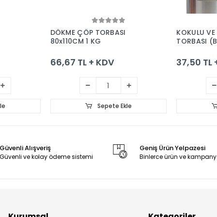
le
Sepete Ekle
DÖKME ÇÖP TORBASI
KOKULU VE
80x110CM 1 KG
TORBASI (
66,67 TL + KDV
37,50 TL
le
Sepete Ekle
Güvenli Alışveriş
Geniş Ürün Yelpazesi
Güvenli ve kolay ödeme sistemi
Binlerce ürün ve kampany
Kurumsal
Kategoriler