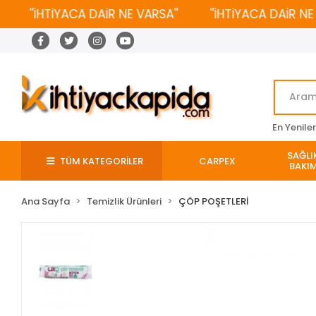
''İHTİYACA DAİR NE VARSA''
''İHTİYACA DAİR NE VAR
En Yenile
SAĞLIK
TÜM KATEGORİLER
CARPEX
BAKIM
Ana Sayfa
Temizlik Ürünleri
ÇÖP POŞETLERİ