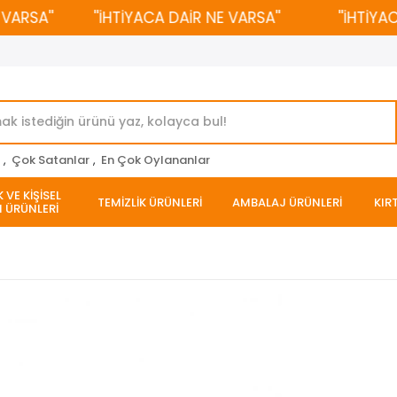
SA''
''İHTİYACA DAİR NE VARSA''
''İHTİYACA 
r
,
Çok Satanlar
,
En Çok Oylananlar
 VE KİŞİSEL
TEMİZLİK ÜRÜNLERİ
AMBALAJ ÜRÜNLERİ
KIR
 ÜRÜNLERİ