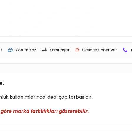
Et
Yorum Yaz
Karşılaştır
Gelince Haber Ver
r.
günlük kullanımlarında ideal çöp torbasıdır.
öre marka farklılıkları gösterebilir.