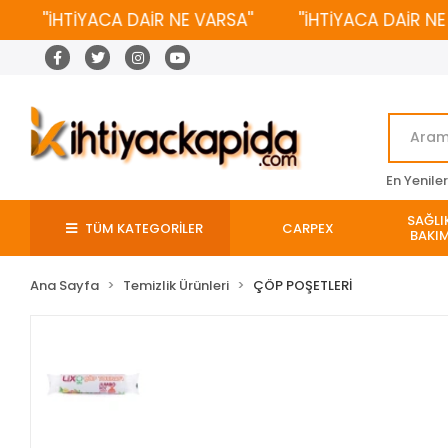
''İHTİYACA DAİR NE VARSA''
''İHTİYACA DAİR NE VAR
En Yenile
SAĞLIK
TÜM KATEGORİLER
CARPEX
BAKIM
Ana Sayfa
Temizlik Ürünleri
ÇÖP POŞETLERİ