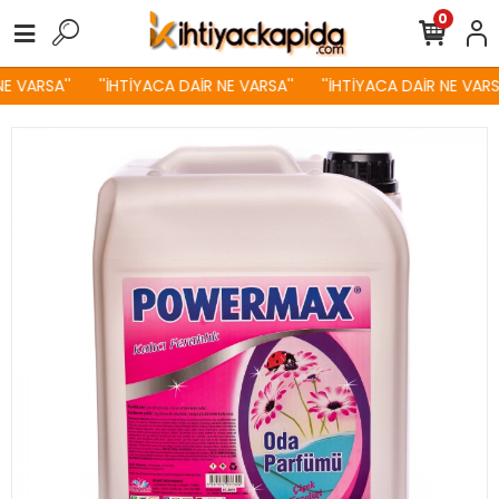
0
E VARSA''
''İHTİYACA DAİR NE VARSA''
''İHTİYACA DAİR NE VARSA