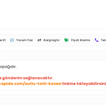
e Et
Yorum Yaz
Karşılaştır
Fiyat Alarmı
Tel
kapağıdır.
re gönderim sağlanacaktır.
kapida.com/sutlu-tatli-kasesi
linkine tıklayabilirsini