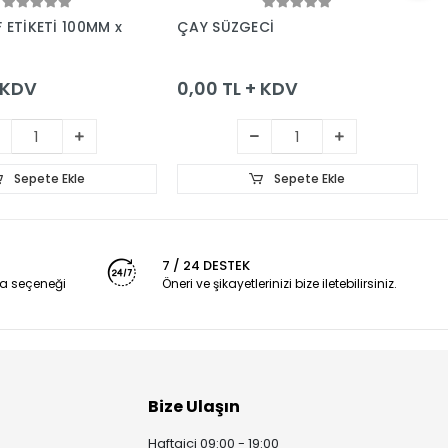
Sepete Ekle
Sepete Ekle
 ETİKETİ 100MM x
ÇAY SÜZGECİ
H
+ KDV
0,00 TL + KDV
0
Sepete Ekle
Sepete Ekle
7 / 24 DESTEK
a seçeneği
Öneri ve şikayetlerinizi bize iletebilirsiniz.
Bize Ulaşın
Haftaiçi 09:00 - 19:00