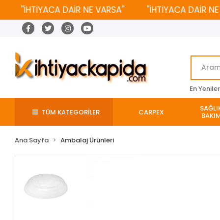
''İHTİYACA DAİR NE VARSA''
''İHTİYACA DAİR NE VAR
En Yenile
SAĞLIK
TÜM KATEGORİLER
CARPEX
BAKIM
Ana Sayfa
Ambalaj Ürünleri