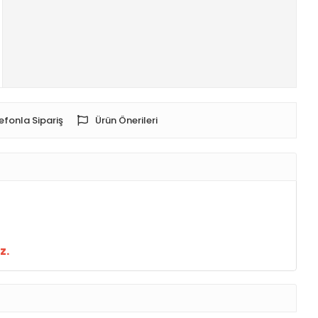
efonla Sipariş
Ürün Önerileri
z.