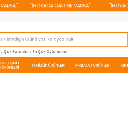
SA''
''İHTİYACA DAİR NE VARSA''
''İHTİYACA 
r
,
Çok Satanlar
,
En Çok Oylananlar
 VE KİŞİSEL
TEMİZLİK ÜRÜNLERİ
AMBALAJ ÜRÜNLERİ
KIR
 ÜRÜNLERİ