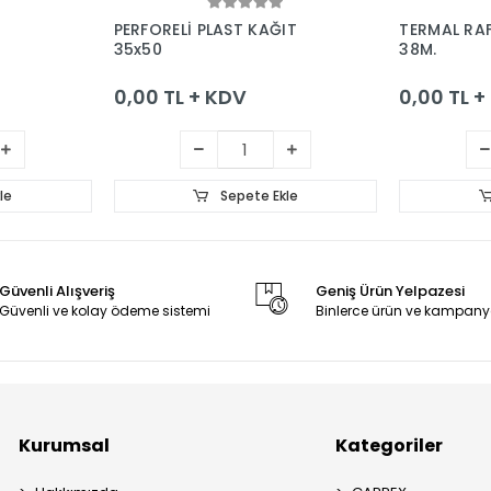
le
Sepete Ekle
PERFORELİ PLAST KAĞIT
TERMAL RAF
35x50
38M.
0,00 TL + KDV
0,00 TL 
le
Sepete Ekle
Güvenli Alışveriş
Geniş Ürün Yelpazesi
Güvenli ve kolay ödeme sistemi
Binlerce ürün ve kampany
Kurumsal
Kategoriler