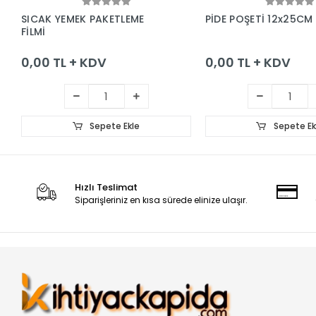
Sepete Ekle
Sepete Ek
SICAK YEMEK PAKETLEME
PİDE POŞETİ 12x25CM
FİLMİ
0,00 TL + KDV
0,00 TL + KDV
Sepete Ekle
Sepete Ek
Hızlı Teslimat
Siparişleriniz en kısa sürede elinize ulaşır.