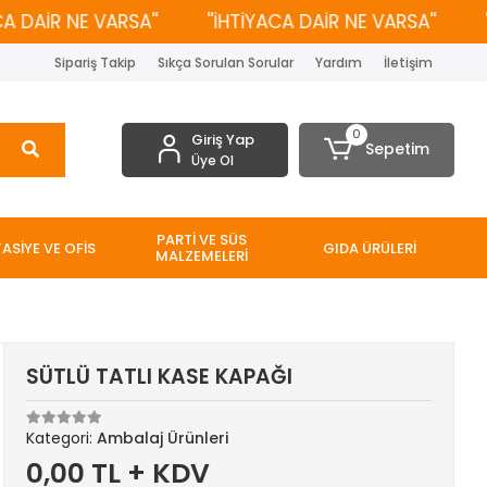
DAİR NE VARSA''
''İHTİYACA DAİR NE VARSA''
''İ
Sipariş Takip
Sıkça Sorulan Sorular
Yardım
İletişim
0
Giriş Yap
Sepetim
Üye Ol
PARTİ VE SÜS
TASİYE VE OFİS
GIDA ÜRÜLERİ
MALZEMELERİ
SÜTLÜ TATLI KASE KAPAĞI
Kategori:
Ambalaj Ürünleri
0,00 TL + KDV