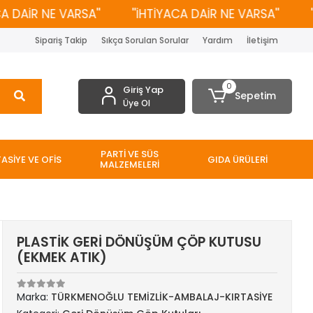
AİR NE VARSA''
''İHTİYACA DAİR NE VARSA''
''İH
Sipariş Takip
Sıkça Sorulan Sorular
Yardım
İletişim
0
Giriş Yap
Sepetim
Üye Ol
PARTİ VE SÜS
TASİYE VE OFİS
GIDA ÜRÜLERİ
MALZEMELERİ
PLASTİK GERİ DÖNÜŞÜM ÇÖP KUTUSU
(EKMEK ATIK)
Marka:
TÜRKMENOĞLU TEMİZLİK-AMBALAJ-KIRTASİYE