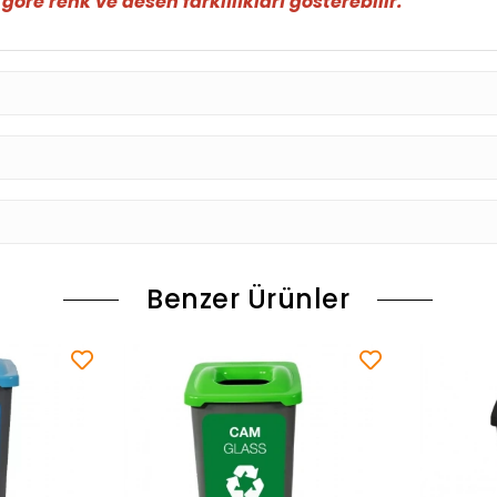
öre renk ve desen farklılıkları gösterebilir.
Benzer Ürünler