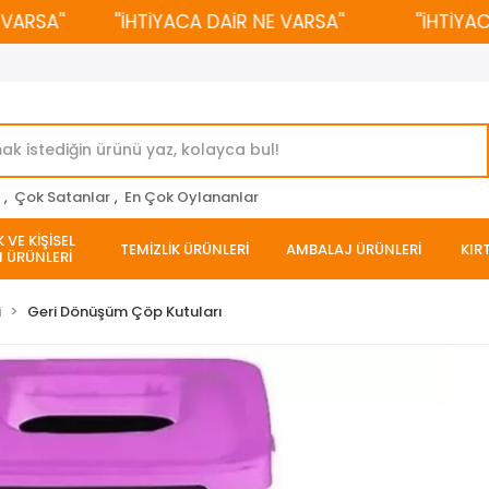
SA''
''İHTİYACA DAİR NE VARSA''
''İHTİYACA D
r
,
Çok Satanlar
,
En Çok Oylananlar
 VE KİŞİSEL
TEMİZLİK ÜRÜNLERİ
AMBALAJ ÜRÜNLERİ
KIR
 ÜRÜNLERİ
i
Geri Dönüşüm Çöp Kutuları