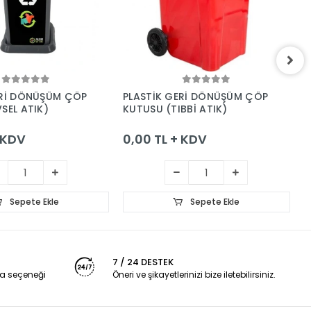
Sepete Ekle
Sepete Ekle
ERİ DÖNÜŞÜM ÇÖP
PLASTİK GERİ DÖNÜŞÜM ÇÖP
P
SEL ATIK)
KUTUSU (TIBBİ ATIK)
K
+ KDV
0,00 TL + KDV
0
Sepete Ekle
Sepete Ekle
7 / 24 DESTEK
a seçeneği
Öneri ve şikayetlerinizi bize iletebilirsiniz.