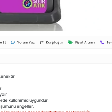
e Et
Yorum Yaz
Karşılaştır
Fiyat Alarmı
Tel
çenektir
r
ydır
erlerde kullanımıa uygundur.
luşumunu engeller.