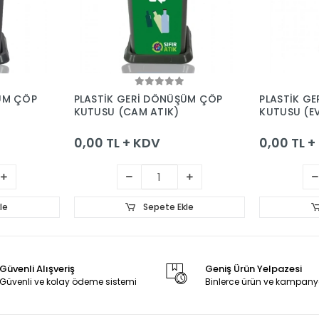
le
Sepete Ekle
ÜM ÇÖP
PLASTİK GERİ DÖNÜŞÜM ÇÖP
PLASTİK G
)
KUTUSU (CAM ATIK)
KUTUSU (EV
0,00 TL + KDV
0,00 TL 
le
Sepete Ekle
Güvenli Alışveriş
Geniş Ürün Yelpazesi
Güvenli ve kolay ödeme sistemi
Binlerce ürün ve kampany