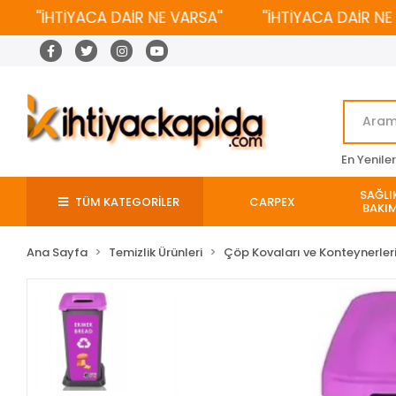
''İHTİYACA DAİR NE VARSA''
''İHTİYACA DAİR NE VAR
En Yenile
SAĞLIK
TÜM KATEGORİLER
CARPEX
BAKIM
Ana Sayfa
Temizlik Ürünleri
Çöp Kovaları ve Konteynerler