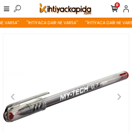
0
E VARSA''
''İHTİYACA DAİR NE VARSA''
''İHTİYACA DAİR NE VARSA