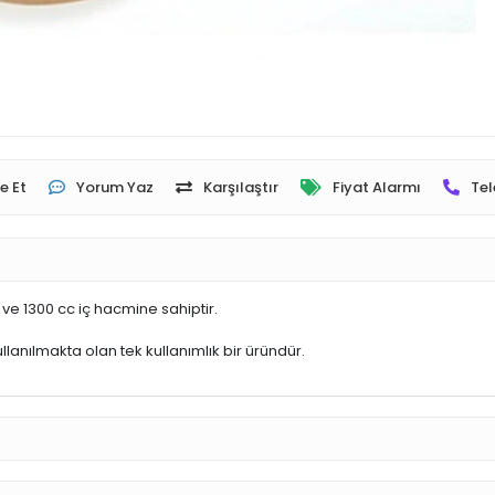
e Et
Yorum Yaz
Karşılaştır
Fiyat Alarmı
Tel
e 1300 cc iç hacmine sahiptir.
llanılmakta olan tek kullanımlık bir üründür.