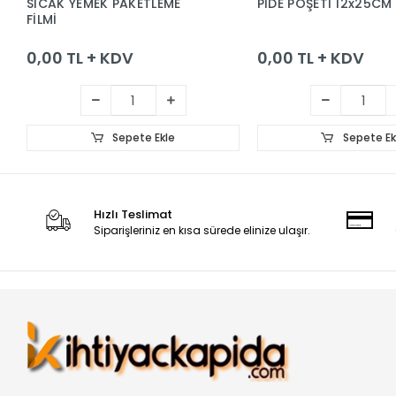
SICAK YEMEK PAKETLEME
PİDE POŞETİ 12x25CM
FİLMİ
0,00 TL + KDV
0,00 TL + KDV
Sepete Ekle
Sepete Ek
Hızlı Teslimat
Siparişleriniz en kısa sürede elinize ulaşır.