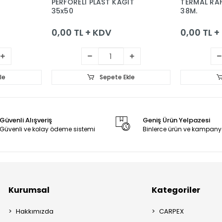
PERFORELİ PLAST KAĞIT
TERMAL RAF
35x50
38M.
0,00 TL + KDV
0,00 TL 
le
Sepete Ekle
Güvenli Alışveriş
Geniş Ürün Yelpazesi
Güvenli ve kolay ödeme sistemi
Binlerce ürün ve kampany
Kurumsal
Kategoriler
Hakkımızda
CARPEX