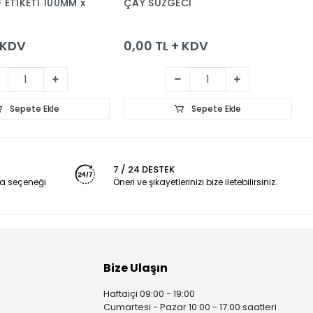
 ETİKETİ 100MM x
ÇAY SÜZGECİ
H
+ KDV
0,00 TL + KDV
0
Sepete Ekle
Sepete Ekle
7 / 24 DESTEK
a seçeneği
Öneri ve şikayetlerinizi bize iletebilirsiniz.
Bize Ulaşın
Haftaiçi 09:00 - 19:00
Cumartesi - Pazar 10:00 - 17:00 saatleri