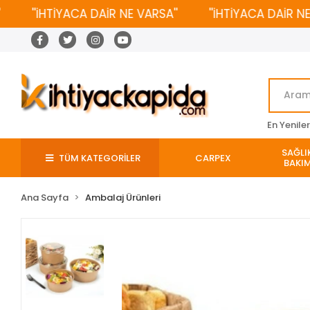
''İHTİYACA DAİR NE VARSA''
''İHTİYACA DAİR NE VAR
En Yenile
SAĞLIK
TÜM KATEGORİLER
CARPEX
BAKIM
Ana Sayfa
Ambalaj Ürünleri