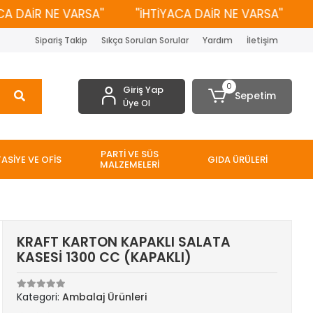
AİR NE VARSA''
''İHTİYACA DAİR NE VARSA''
''İH
Sipariş Takip
Sıkça Sorulan Sorular
Yardım
İletişim
0
Giriş Yap
Sepetim
Üye Ol
PARTİ VE SÜS
TASİYE VE OFİS
GIDA ÜRÜLERİ
MALZEMELERİ
KRAFT KARTON KAPAKLI SALATA
KASESİ 1300 CC (KAPAKLI)
Kategori:
Ambalaj Ürünleri