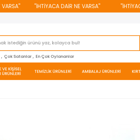
SA''
''İHTİYACA DAİR NE VARSA''
''İHTİYACA D
r
,
Çok Satanlar
,
En Çok Oylananlar
 VE KİŞİSEL
TEMİZLİK ÜRÜNLERİ
AMBALAJ ÜRÜNLERİ
KIR
 ÜRÜNLERİ