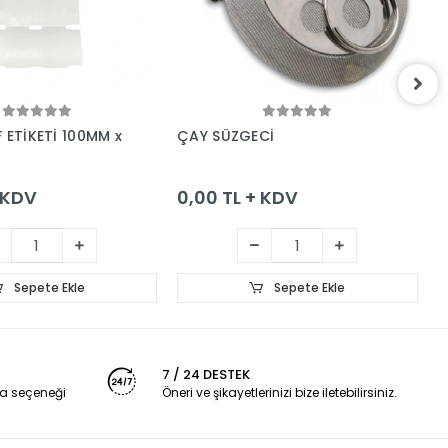
Sepete Ekle
Sepete Ekle
 ETİKETİ 100MM x
ÇAY SÜZGECİ
H
+ KDV
0,00 TL + KDV
0
Sepete Ekle
Sepete Ekle
7 / 24 DESTEK
a seçeneği
Öneri ve şikayetlerinizi bize iletebilirsiniz.