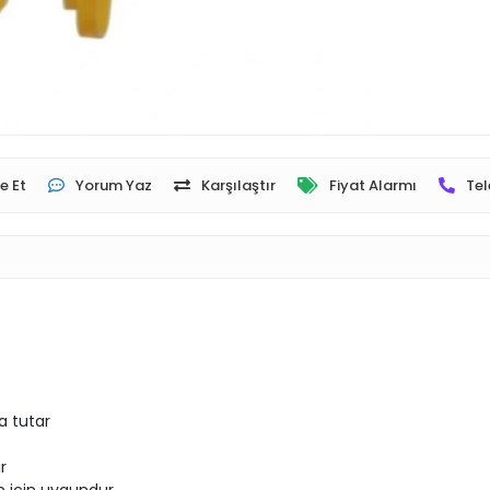
e Et
Yorum Yaz
Karşılaştır
Fiyat Alarmı
Tel
a tutar
r