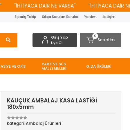
''İHTİYACA DAİR NE VARSA''
''İHTİYACA DAİR NE VAR
Sipariş Takip
Sıkça Sorulan Sorular
Yardım
İletişim
0
Giriş Yap
Sepetim
Üye Ol
PARTİ VE SÜS
TASİYE VE OFİS
GIDA ÜRÜLERİ
MALZEMELERİ
KAUÇUK AMBALAJ KASA LASTİĞİ
180x5mm
Kategori:
Ambalaj Ürünleri