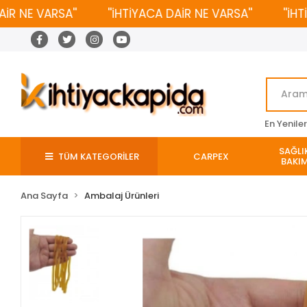
NE VARSA''
''İHTİYACA DAİR NE VARSA''
''İHTİYA
En Yenile
SAĞLIK
TÜM KATEGORİLER
CARPEX
BAKIM
Ana Sayfa
Ambalaj Ürünleri