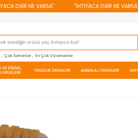
CA DAİR NE VARSA''
''İHTİYACA DAİR NE VARSA''
r
,
Çok Satanlar
,
En Çok Oylananlar
 VE KİŞİSEL
TEMİZLİK ÜRÜNLERİ
AMBALAJ ÜRÜNLERİ
KIR
 ÜRÜNLERİ