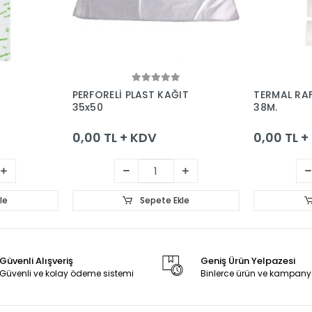
le
Sepete Ekle
PERFORELİ PLAST KAĞIT
TERMAL RAF
35x50
38M.
0,00 TL + KDV
0,00 TL 
le
Sepete Ekle
Güvenli Alışveriş
Geniş Ürün Yelpazesi
Güvenli ve kolay ödeme sistemi
Binlerce ürün ve kampany