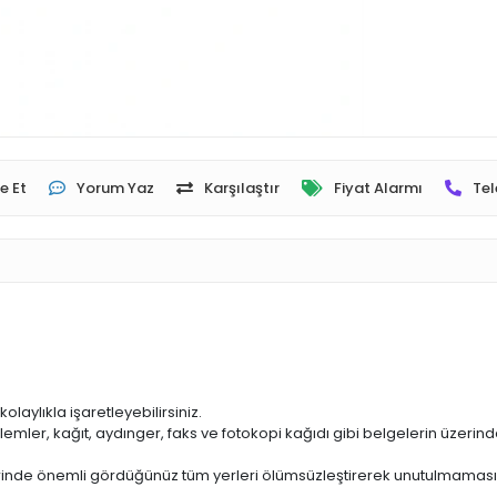
e Et
Yorum Yaz
Karşılaştır
Fiyat Alarmı
Tel
laylıkla işaretleyebilirsiniz.
alemler, kağıt, aydınger, faks ve fotokopi kağıdı gibi belgelerin üzeri
erinde önemli gördüğünüz tüm yerleri ölümsüzleştirerek unutulmamasını