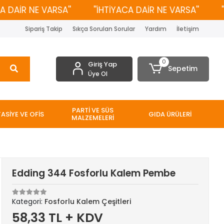
DAİR NE VARSA''
''İHTİYACA DAİR NE VARSA''
''İH
Sipariş Takip
Sıkça Sorulan Sorular
Yardım
İletişim
0
Giriş Yap
Sepetim
Üye Ol
PARTİ VE SÜS
TASİYE VE OFİS
GIDA ÜRÜLERİ
MALZEMELERİ
Edding 344 Fosforlu Kalem Pembe
Kategori:
Fosforlu Kalem Çeşitleri
58,33 TL + KDV