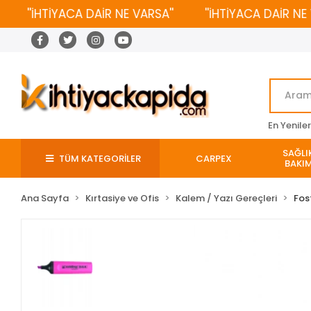
''İHTİYACA DAİR NE VARSA''
''İHTİYACA DAİR NE VAR
En Yenile
SAĞLIK
TÜM KATEGORİLER
CARPEX
BAKIM
Ana Sayfa
Kırtasiye ve Ofis
Kalem / Yazı Gereçleri
Fos