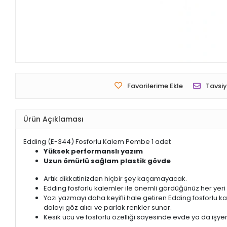
Favorilerime Ekle
Tavsiy
Ürün Açıklaması
Edding (E-344) Fosforlu Kalem Pembe 1 adet
Yüksek performanslı yazım
Uzun ömürlü sağlam plastik gövde
Artık dikkatinizden hiçbir şey kaçamayacak.
Edding fosforlu kalemler ile önemli gördüğünüz her yeri ko
Yazı yazmayı daha keyifli hale getiren Edding fosforlu k
dolayı göz alıcı ve parlak renkler sunar.
Kesik ucu ve fosforlu özelliği sayesinde evde ya da işy