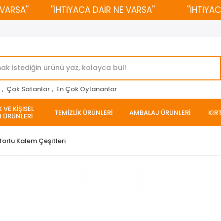
SA''
''İHTİYACA DAİR NE VARSA''
''İHTİYACA 
r
,
Çok Satanlar
,
En Çok Oylananlar
 VE KİŞİSEL
TEMİZLİK ÜRÜNLERİ
AMBALAJ ÜRÜNLERİ
KIR
 ÜRÜNLERİ
forlu Kalem Çeşitleri