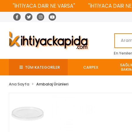
''İHTİYACA DAİR NE VARSA''
''İHTİYACA DAİR NE VAR
En Yenile
SAĞLIK
TÜM KATEGORİLER
CARPEX
BAKIM
Ana Sayfa
Ambalaj Ürünleri