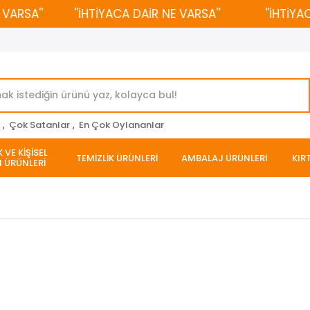
SA''
''İHTİYACA DAİR NE VARSA''
''İHTİYACA 
r
,
Çok Satanlar
,
En Çok Oylananlar
 VE KİŞİSEL
TEMİZLİK ÜRÜNLERİ
AMBALAJ ÜRÜNLERİ
KIR
 ÜRÜNLERİ