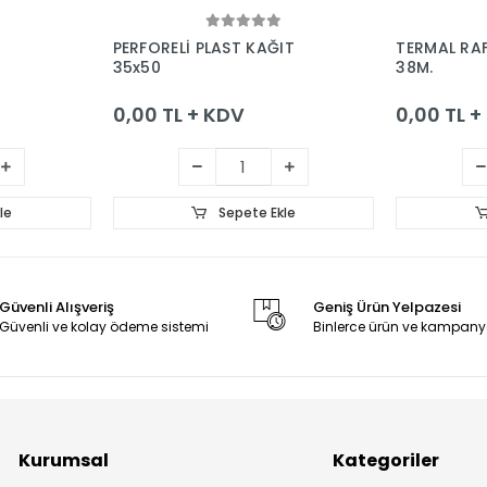
le
Sepete Ekle
PERFORELİ PLAST KAĞIT
TERMAL RAF
35x50
38M.
0,00 TL + KDV
0,00 TL 
le
Sepete Ekle
Güvenli Alışveriş
Geniş Ürün Yelpazesi
Güvenli ve kolay ödeme sistemi
Binlerce ürün ve kampany
Kurumsal
Kategoriler