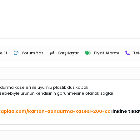
e Et
Yorum Yaz
Karşılaştır
Fiyat Alarmı
Tel
durma kaseleri ile uyumlu plastik düz kapak.
sebebiyle ürünün kendisinin görünmesine olanak sağlar.
ckapida.com/karton-dondurma-kasesi-200-cc
linkine tıkla