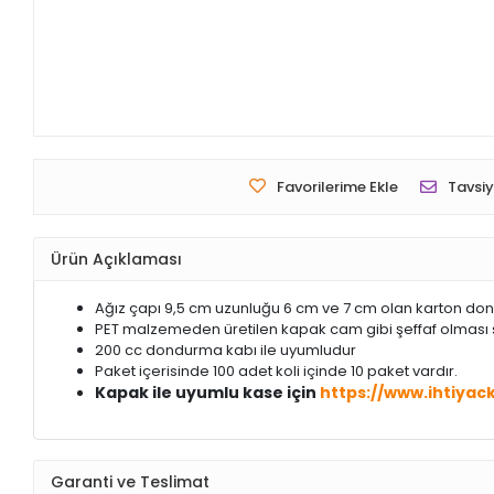
Favorilerime Ekle
Tavsiy
Ürün Açıklaması
Ağız çapı 9,5 cm uzunluğu 6 cm ve 7 cm olan karton don
PET malzemeden üretilen kapak cam gibi şeffaf olması 
200 cc dondurma kabı ile uyumludur
Paket içerisinde 100 adet koli içinde 10 paket vardır.
Kapak ile uyumlu kase için
https://www.ihtiya
Garanti ve Teslimat