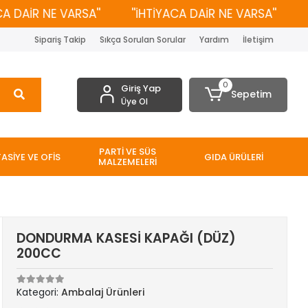
DAİR NE VARSA''
''İHTİYACA DAİR NE VARSA''
''İ
Sipariş Takip
Sıkça Sorulan Sorular
Yardım
İletişim
0
Giriş Yap
Sepetim
Üye Ol
PARTİ VE SÜS
TASİYE VE OFİS
GIDA ÜRÜLERİ
MALZEMELERİ
DONDURMA KASESİ KAPAĞI (DÜZ)
200CC
Kategori:
Ambalaj Ürünleri