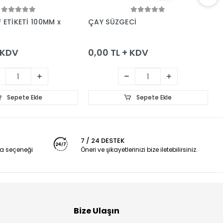
Sepete Ekle
Sepete Ekle
 ETİKETİ 100MM x
ÇAY SÜZGECİ
H
+ KDV
0,00 TL + KDV
0
Sepete Ekle
Sepete Ekle
7 / 24 DESTEK
a seçeneği
Öneri ve şikayetlerinizi bize iletebilirsiniz.
Bize Ulaşın