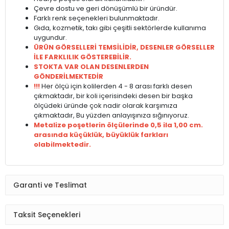
Çevre dostu ve geri dönüşümlü bir üründür.
Farklı renk seçenekleri bulunmaktadır.
Gıda, kozmetik, takı gibi çeşitli sektörlerde kullanıma
uygundur.
ÜRÜN GÖRSELLERİ TEMSİLİDİR, DESENLER GÖRSELLER
İLE FARKLILIK GÖSTEREBİLİR.
STOKTA VAR OLAN DESENLERDEN
GÖNDERİLMEKTEDİR
!!!
Her ölçü için kolilerden 4 - 8 arası farklı desen
çıkmaktadır, bir koli içerisindeki desen bir başka
ölçüdeki üründe çok nadir olarak karşımıza
çıkmaktadır, Bu yüzden anlayışınıza sığınıyoruz.
Metalize poşetlerin ölçülerinde 0,5 ila 1,00 cm.
arasında küçüklük, büyüklük farkları
olabilmektedir.
Garanti ve Teslimat
Taksit Seçenekleri