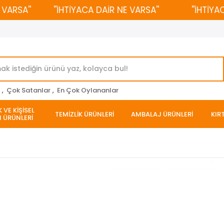
SA''
''İHTİYACA DAİR NE VARSA''
''İHTİYACA 
r
,
Çok Satanlar
,
En Çok Oylananlar
 VE KİŞİSEL
TEMİZLİK ÜRÜNLERİ
AMBALAJ ÜRÜNLERİ
KIR
 ÜRÜNLERİ