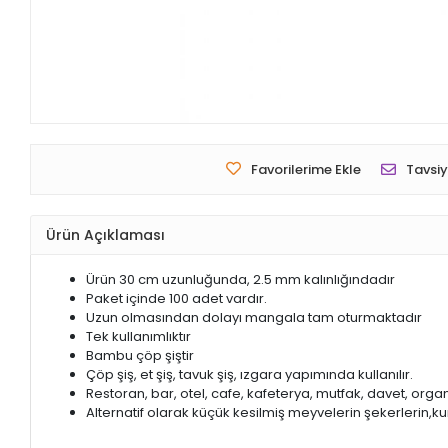
Favorilerime Ekle
Tavsiy
Ürün Açıklaması
Ürün 30 cm uzunluğunda, 2.5 mm kalınlığındadır
Paket içinde 100 adet vardır.
Uzun olmasından dolayı mangala tam oturmaktadır
Tek kullanımlıktır
Bambu çöp şiştir
Çöp şiş, et şiş, tavuk şiş, ızgara yapımında kullanılır.
Restoran, bar, otel, cafe, kafeterya, mutfak, davet, organi
Alternatif olarak küçük kesilmiş meyvelerin şekerlerin,ku