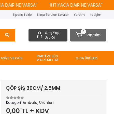
DAİR NE VARSA''
''İHTİYACA DAİR NE VARSA''
''İH
Sipariş Takip
Sıkça Sorulan Sorular
Yardım
İletişim
0
Giriş Yap
Sepetim
Üye Ol
PARTİ VE SÜS
TASİYE VE OFİS
GIDA ÜRÜLERİ
MALZEMELERİ
ÇÖP ŞİŞ 30CM/ 2.5MM
Kategori:
Ambalaj Ürünleri
0,00 TL + KDV