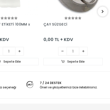
Sepete Ekle
Sepete Ekle
 ETİKETİ 100MM x
ÇAY SÜZGECİ
H
+ KDV
0,00 TL + KDV
0
Sepete Ekle
Sepete Ekle
7 / 24 DESTEK
a seçeneği
Öneri ve şikayetlerinizi bize iletebilirsiniz.