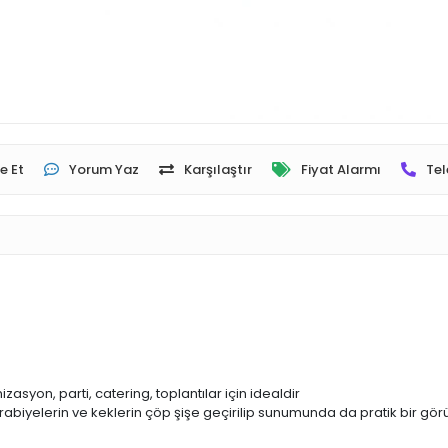
e Et
Yorum Yaz
Karşılaştır
Fiyat Alarmı
Tel
zasyon, parti, catering, toplantılar için idealdir
rabiyelerin ve keklerin çöp şişe geçirilip sunumunda da pratik bir gör