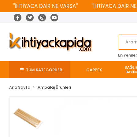
''İHTİYACA DAİR NE VARSA''
''İHTİYACA DAİR NE VAR
En Yenile
SAĞLIK
TÜM KATEGORİLER
CARPEX
BAKIM
Ana Sayfa
Ambalaj Ürünleri